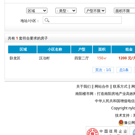
地址/小区：
共有
1
套符合要求的房子
区域
小区名称
户型
面积
租金
卧龙区
汉冶村
四室二厅
150㎡
1200 元/
页次：1/1
总1条
关于我们
‖
网站合作
‖
联系方式
‖
网
南阳楼市网
：打造
南阳房地产业
高效网
中华人民共和国增值电信业务
Copyright
nyl
技术支持：
豫公网安