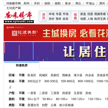
河南楼市网
：
郑州
|
开封
|
洛阳
|
南阳
|
新乡
|
商丘
|
平顶山
|
漯河
|
大河房产网
本地
专题
市场
新盘
优惠
视频售楼
房价
预售
政策
地图
人物
购房宝典
快速租房
区域
：
不限
卧龙区
宛城区
高新区
西峡县
淅川县
内乡县
其他县
租金
：
不限
300元以下
300-500元
500-800元
800-1000元
1000-1
上
户型
：
不限
一居室
二居室
三居室
四居室
五居室
其他
面积
：
不限
50㎡以下
50-80㎡
80-100㎡
100-120㎡
120-150㎡
1
类型
：
不限
普通住宅
别墅
公寓
按小区检索