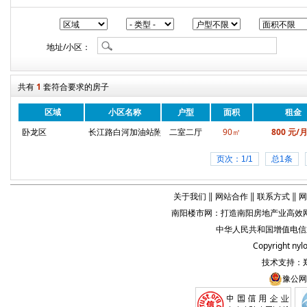
地址/小区：
共有
1
套符合要求的房子
区域
小区名称
户型
面积
租金
卧龙区
长江路白河加油站附近
二室二厅
90㎡
800 元/
页次：1/1
总1条
关于我们
‖
网站合作
‖
联系方式
‖
网
南阳楼市网
：打造
南阳房地产业
高效网
中华人民共和国增值电信业务
Copyright
nyl
技术支持：
豫公网安