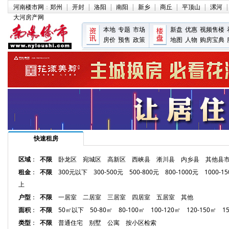
河南楼市网
：
郑州
|
开封
|
洛阳
|
南阳
|
新乡
|
商丘
|
平顶山
|
漯河
|
大河房产网
本地
专题
市场
新盘
优惠
视频售楼
房价
预售
政策
地图
人物
购房宝典
快速租房
区域
：
不限
卧龙区
宛城区
高新区
西峡县
淅川县
内乡县
其他县
租金
：
不限
300元以下
300-500元
500-800元
800-1000元
1000-1
上
户型
：
不限
一居室
二居室
三居室
四居室
五居室
其他
面积
：
不限
50㎡以下
50-80㎡
80-100㎡
100-120㎡
120-150㎡
1
类型
：
不限
普通住宅
别墅
公寓
按小区检索