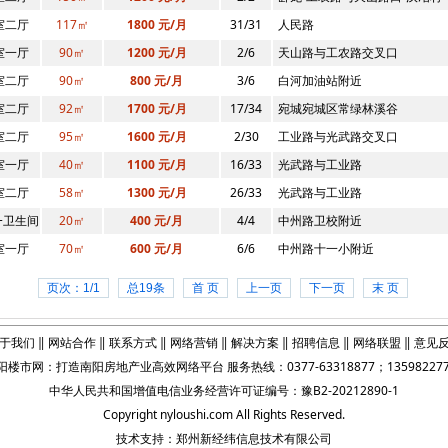
室二厅
117㎡
1800 元/月
31/31
人民路
室一厅
90㎡
1200 元/月
2/6
天山路与工农路交叉口
室二厅
90㎡
800 元/月
3/6
白河加油站附近
室二厅
92㎡
1700 元/月
17/34
宛城宛城区常绿林溪谷
室二厅
95㎡
1600 元/月
2/30
工业路与光武路交叉口
室一厅
40㎡
1100 元/月
16/33
光武路与工业路
室二厅
58㎡
1300 元/月
26/33
光武路与工业路
+卫生间
20㎡
400 元/月
4/4
中州路卫校附近
近
室一厅
70㎡
600 元/月
6/6
中州路十一小附近
页次：1/1
总19条
首 页
上一页
下一页
末 页
于我们
‖
网站合作
‖
联系方式
‖
网络营销
‖
解决方案
‖
招聘信息
‖
网络联盟
‖
意见
阳楼市网
：打造
南阳房地产业
高效网络平台 服务热线：0377-63318877；135982277
中华人民共和国增值电信业务经营许可证编号：豫B2-20212890-1
Copyright
nyloushi.com
All Rights Reserved.
技术支持：
郑州新经纬信息技术有限公司