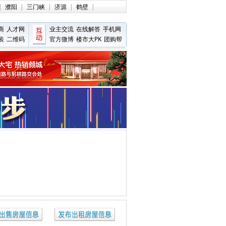
|
濮阳
|
三门峡
|
济源
|
鹤壁
|
商
人才网
业主交流
在线解答
手机网
装
二维码
官方微博
楼市大PK
团购帮