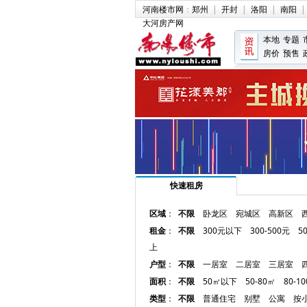
河南楼市网
：
郑州
|
开封
|
洛阳
|
南阳
|
大河房产网
本地
专题
房价
预售
快速租房
区域
：
不限
卧龙区
宛城区
高新区
租金
：
不限
300元以下
300-500元
5
上
户型
：
不限
一居室
二居室
三居室
面积
：
不限
50㎡以下
50-80㎡
80-1
类型
：
不限
普通住宅
别墅
公寓
按