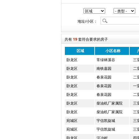
地址/小区：
共有
19
套符合要求的房子
区域
小区名称
卧龙区
常绿林溪谷
三
卧龙区
南铁嘉园
二
卧龙区
春泉花园
二
卧龙区
春泉花园
一
卧龙区
春泉花园
二
卧龙区
柴油机厂家属院
三
卧龙区
柴油机厂家属院
三
宛城区
宇信凯旋城
三
宛城区
宇信凯旋城
三
卧龙区
汉冶村
四