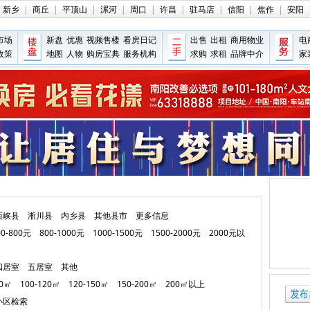
新乡
|
商丘
|
平顶山
|
漯河
|
周口
|
许昌
|
驻马店
|
信阳
|
焦作
|
安阳
市场
新盘
优惠
视频售楼
看房日记
出售
出租
商用物业
电
政策
地图
人物
购房宝典
服务机构
求购
求租
品牌中介
家
西峡县
淅川县
内乡县
其他县市
更多信息
00-800元
800-1000元
1000-1500元
1500-2000元
2000元以
四居室
五居室
其他
00㎡
100-120㎡
120-150㎡
150-200㎡
200㎡以上
小区检索