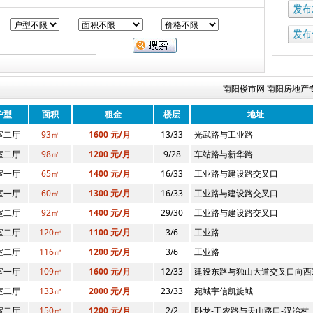
南阳楼市网 南阳房地产专业
户型
面积
租金
楼层
地址
室二厅
93㎡
1600 元/月
13/33
光武路与工业路
室二厅
98㎡
1200 元/月
9/28
车站路与新华路
室一厅
65㎡
1400 元/月
16/33
工业路与建设路交叉口
室一厅
60㎡
1300 元/月
16/33
工业路与建设路交叉口
室二厅
92㎡
1400 元/月
29/30
工业路与建设路交叉口
室二厅
120㎡
1100 元/月
3/6
工业路
室二厅
116㎡
1200 元/月
3/6
工业路
室一厅
109㎡
1600 元/月
12/33
建设东路与独山大道交叉口向西3
室二厅
133㎡
2000 元/月
23/33
宛城宇信凯旋城
室二厅
150㎡
1200 元/月
2/2
卧龙-工农路与天山路口-汉冶村