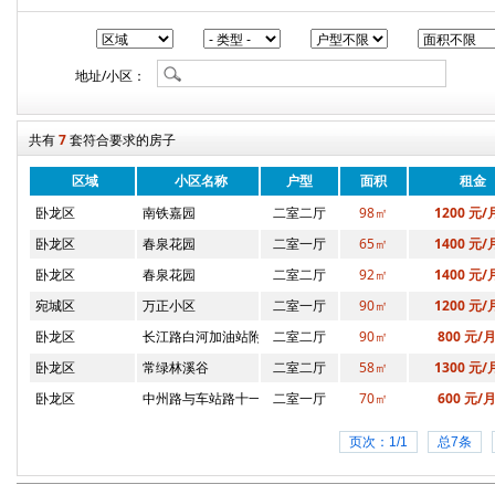
地址/小区：
共有
7
套符合要求的房子
区域
小区名称
户型
面积
租金
卧龙区
南铁嘉园
二室二厅
98㎡
1200 元/
卧龙区
春泉花园
二室一厅
65㎡
1400 元/
卧龙区
春泉花园
二室二厅
92㎡
1400 元/
宛城区
万正小区
二室一厅
90㎡
1200 元/
卧龙区
长江路白河加油站附近
二室二厅
90㎡
800 元/
卧龙区
常绿林溪谷
二室二厅
58㎡
1300 元/
卧龙区
中州路与车站路十一小附近
二室一厅
70㎡
600 元/
页次：1/1
总7条