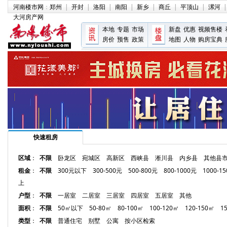
河南楼市网
：
郑州
|
开封
|
洛阳
|
南阳
|
新乡
|
商丘
|
平顶山
|
漯河
|
大河房产网
本地
专题
市场
新盘
优惠
视频售楼
房价
预售
政策
地图
人物
购房宝典
快速租房
区域
：
不限
卧龙区
宛城区
高新区
西峡县
淅川县
内乡县
其他县
租金
：
不限
300元以下
300-500元
500-800元
800-1000元
1000-1
上
户型
：
不限
一居室
二居室
三居室
四居室
五居室
其他
面积
：
不限
50㎡以下
50-80㎡
80-100㎡
100-120㎡
120-150㎡
1
类型
：
不限
普通住宅
别墅
公寓
按小区检索