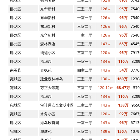
宛城区
锦利名苑
三室二厅
132㎡
89万
674
卧龙区
东华新村
三室二厅
126㎡
95万
754
卧龙区
东华新村
一室一厅
126㎡
95万
754
卧龙区
东华新村
三室二厅
126㎡
95万
754
卧龙区
东华新村
一室一厅
126㎡
95万
754
卧龙区
森林湖边
三室二厅
143㎡
65万
454
卧龙区
鸿运小区
三室二厅
120㎡
95万
791
卧龙区
清华园
一室一厅
134㎡
110万
820
南召县
青枫苑
四室二厅
143㎡
54万
377
宛城区
建业森林半岛
三室二厅
130㎡
160万
123
宛城区
万正大帝苑
三室二厅
120.12㎡
68.47万
57
卧龙区
清华园
三室二厅
134㎡
110万
820
宛城区
审计局安全文明小区
三室二厅
143㎡
138万
965
宛城区
水务小区
三室二厅
120㎡
92万
766
卧龙区
港岛玫瑰园
一室一厅
143㎡
96万
671
宛城区
华鑫苑
三室二厅
139㎡
150万
107