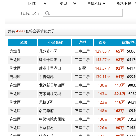
地址/小区：
共有
4580
套符合要求的房子
区域
小区名称
户型
面积
价格/均
方城县
凡尔赛小区
三室二厅
129.85㎡
65万
500
卧龙区
建业十里湖山
三室二厅
143.37㎡
92万
641
卧龙区
建业十里湖山
别墅
143.37㎡
92万
641
宛城区
东青紫郡
三室二厅
130.11㎡
91万
699
宛城区
龙达新天地四区
三室二厅
130㎡
117万
900
卧龙区
万家园桂花城
三室二厅
143㎡
89.8万
628
卧龙区
风帆B区
三室二厅
123㎡
116万
943
卧龙区
名门华府
三室二厅
148㎡
162万
109
宛城区
中级法院家属院
三室二厅
136㎡
100万
735
卧龙区
东华新村
三室二厅
126㎡
90万
714