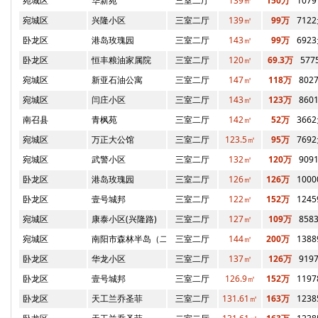
宛城区
华新苑
三室二厅
139㎡
150万
107
宛城区
兴隆小区
三室二厅
139㎡
99万
712
卧龙区
港岛玫瑰园
三室二厅
143㎡
99万
692
卧龙区
恒丰粮油家属院
三室二厅
120㎡
69.3万
577
宛城区
新亚石油公寓
三室二厅
147㎡
118万
802
宛城区
闫庄小区
三室二厅
143㎡
123万
860
南召县
青枫苑
三室二厅
142㎡
52万
366
宛城区
万正大公馆
三室二厅
123.5㎡
95万
769
宛城区
武警小区
三室二厅
132㎡
120万
909
卧龙区
港岛玫瑰园
三室二厅
126㎡
126万
100
卧龙区
壹号城邦
三室二厅
122㎡
152万
124
宛城区
康泰小区(兴隆路)
三室二厅
127㎡
109万
858
宛城区
南阳市森林半岛（二期）
三室二厅
144㎡
200万
138
卧龙区
华龙小区
三室二厅
137㎡
126万
919
卧龙区
壹号城邦
三室二厅
126.9㎡
152万
119
卧龙区
天工兰乔圣菲
三室二厅
131.61㎡
163万
123