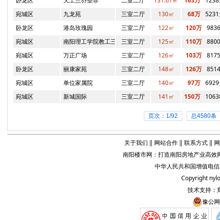
卧龙区
天工兰乔圣菲
二室二厅
131.61㎡
163万
123
宛城区
九龙苑
三室二厅
130㎡
68万
523
卧龙区
港岛玫瑰园
三室二厅
122㎡
120万
983
宛城区
南阳理工学院教工三村
三室二厅
125㎡
110万
880
宛城区
万正广场
三室二厅
126㎡
103万
817
卧龙区
丽康家苑
三室二厅
148㎡
126万
851
宛城区
单位家属院
三室二厅
140㎡
97万
692
宛城区
新城国际
三室二厅
141㎡
150万
106
页次：1/92
总4580条
关于我们
‖
网站合作
‖
联系方式
‖
网
南阳楼市网
：打造
南阳房地产业
高效网
中华人民共和国增值电信业务
Copyright
nyl
技术支持：
豫公网安