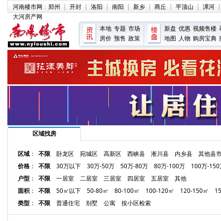
河南楼市网
：
郑州
|
开封
|
洛阳
|
南阳
|
新乡
|
商丘
|
平顶山
|
漯河
|
大河房产网
本地
专题
市场
新盘
优惠
视频售楼
房价
预售
政策
地图
人物
购房宝典
区域找房
区域
：
不限
卧龙区
宛城区
高新区
西峡县
淅川县
内乡县
其他县
价格
：
不限
30万以下
30万-50万
50万-80万
80万-100万
100万-15
户型
：
不限
一居室
二居室
三居室
四居室
五居室
其他
面积
：
不限
50㎡以下
50-80㎡
80-100㎡
100-120㎡
120-150㎡
1
类型
：
不限
普通住宅
别墅
公寓
按小区检索