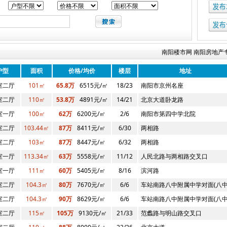
南阳楼市网 南阳房地产专业
户型
面积
价格/均价
楼层
地址
室二厅
101㎡
65.8万
6515元/㎡
18/23
南阳市京州名座
室二厅
110㎡
53.8万
4891元/㎡
14/21
北京大道卧龙路
院
室一厅
100㎡
62万
6200元/㎡
2/6
南阳市第四中学北院
室二厅
103.44㎡
87万
8411元/㎡
6/30
两相路
室二厅
103㎡
87万
8447元/㎡
6/32
两相路
室一厅
113.34㎡
63万
5558元/㎡
11/12
人民北路与两相路交叉口
室一厅
111㎡
60万
5405元/㎡
8/16
滨河路
室二厅
104.3㎡
80万
7670元/㎡
6/6
车站南路八中附属中学对面(八中
室二厅
104.3㎡
90万
8629元/㎡
6/6
车站南路八中附属中学对面(八中
室二厅
115㎡
105万
9130元/㎡
21/33
范蠡路与明山路交叉口