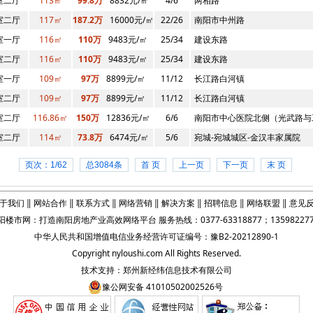
室二厅
113㎡
99.8万
8832元/㎡
4/6
两相路
室二厅
117㎡
187.2万
16000元/㎡
22/26
南阳市中州路
室一厅
116㎡
110万
9483元/㎡
25/34
建设东路
室二厅
116㎡
110万
9483元/㎡
25/34
建设东路
室一厅
109㎡
97万
8899元/㎡
11/12
长江路白河镇
室二厅
109㎡
97万
8899元/㎡
11/12
长江路白河镇
室二厅
116.86㎡
150万
12836元/㎡
6/6
南阳市中心医院北侧（光武路与
室二厅
114㎡
73.8万
6474元/㎡
5/6
宛城-宛城城区-金汉丰家属院
页次：1/62
总3084条
首 页
上一页
下一页
末 页
于我们
‖
网站合作
‖
联系方式
‖
网络营销
‖
解决方案
‖
招聘信息
‖
网络联盟
‖
意见
阳楼市网
：打造
南阳房地产业
高效网络平台 服务热线：0377-63318877；135982277
中华人民共和国增值电信业务经营许可证编号：豫B2-20212890-1
Copyright
nyloushi.com
All Rights Reserved.
技术支持：
郑州新经纬信息技术有限公司
豫公网安备 41010502002526号