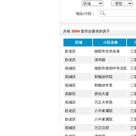
地址/小区：
共有
3084
套符合要求的房子
区域
小区名称
卧龙区
南阳市京州名座
三
卧龙区
清华园
二
宛城区
南阳市第四中学北院家属
三
宛城区
和顺劝学院
二
宛城区
和顺劝学里
二
高新区
侨信大厦
二
宛城区
万正大帝苑
三
卧龙区
八中家属院
三
卧龙区
八中家属院
三
宛城区
万正汉府
三