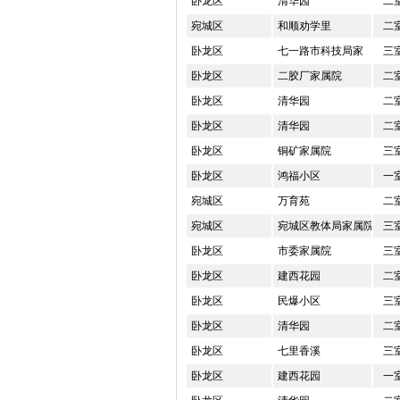
卧龙区
清华园
二
宛城区
和顺劝学里
二
卧龙区
七一路市科技局家
三
卧龙区
二胶厂家属院
二
卧龙区
清华园
二
卧龙区
清华园
二
卧龙区
铜矿家属院
三
卧龙区
鸿福小区
一
宛城区
万育苑
二
宛城区
宛城区教体局家属院
三
卧龙区
市委家属院
三
卧龙区
建西花园
二
卧龙区
民爆小区
三
卧龙区
清华园
二
卧龙区
七里香溪
三
卧龙区
建西花园
一