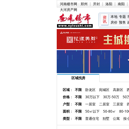
河南楼市网
：
郑州
|
开封
|
洛阳
|
南阳
|
大河房产网
本地
专题
房价
预售
区域找房
区域
：
不限
卧龙区
宛城区
高新区
价格
：
不限
30万以下
30万-50万
50
户型
：
不限
一居室
二居室
三居室
面积
：
不限
50㎡以下
50-80㎡
80-1
类型
：
不限
普通住宅
别墅
公寓
按