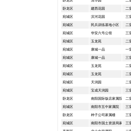
卧龙区
清华园
二
卧龙区
建西花园
二
宛城区
滨河花园
三
宛城区
民兵训练基地小区
二
宛城区
华安六号公馆
三
宛城区
玉龙苑
二
宛城区
康城一品
一
宛城区
康城一品
三
宛城区
玉龙苑
二
宛城区
玉龙苑
二
宛城区
天润园
二
宛城区
宝成天润园
三
卧龙区
南阳国际饭店家属院
二
宛城区
南阳市五中家属院
三
卧龙区
种子公司家属楼
三
宛城区
南阳市国土资源局家属院
三