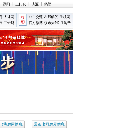
|
濮阳
|
三门峡
|
济源
|
鹤壁
|
商
人才网
业主交流
在线解答
手机网
装
二维码
官方微博
楼市大PK
团购帮