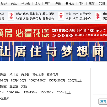
新乡
|
商丘
|
平顶山
|
漯河
|
周口
|
许昌
|
驻马店
|
信阳
|
焦作
|
安阳
市场
新盘
优惠
视频售楼
看房日记
出售
出租
商用物业
电
政策
地图
人物
购房宝典
服务机构
求购
求租
品牌中介
家
西峡县
淅川县
内乡县
其他县市
更多信息
万-80万
80万-100万
100万-150万
150万-200万
200万以上
四居室
五居室
其他
00㎡
100-120㎡
120-150㎡
150-200㎡
200㎡以上
小区检索