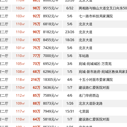
室二厅
110㎡
88万
8000元/㎡
22/26
北京大道
室二厅
103㎡
98万
9515元/㎡
6/32
两相路与独山大道交叉口向东50
室二厅
103㎡
92万
8932元/㎡
5/6
七一路市科技局家属院
室二厅
110㎡
75万
6818元/㎡
5/6
北京大道
室二厅
110㎡
90万
8182元/㎡
23/26
北京大道
室二厅
110㎡
93万
8455元/㎡
18/26
北京大道
室二厅
101㎡
75万
7426元/㎡
5/6
北京大道
室一厅
110㎡
77万
7000元/㎡
5/6
车站路
室二厅
105㎡
73万
6952元/㎡
3/6
宛城-宛城城区-万育苑
室一厅
108㎡
68万
6296元/㎡
1/5
宛城-新市政府-宛城区教体局家
室二厅
118㎡
216万
18305元/㎡
4/6
十五小对面市委家属院
室二厅
110㎡
62万
5636元/㎡
1/7
建设路仁爱医院对面
室二厅
112㎡
85万
7589元/㎡
4/6
名门华府西边
室二厅
109㎡
88万
8073元/㎡
1/26
北京大道卧龙路
室二厅
117㎡
93万
7949元/㎡
15/31
七里园
室一厅
110㎡
64万
5818元/㎡
1/7
建设路仁爱医院对面