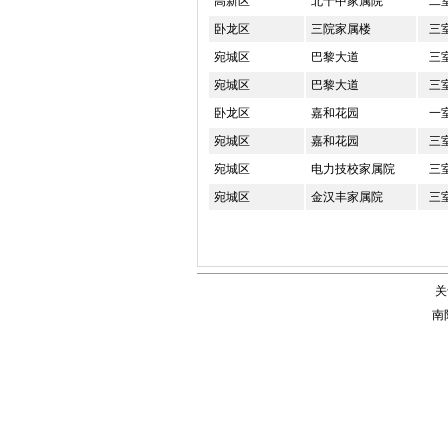
高新区
北十中家属院
二
卧龙区
三院家属楼
三
宛城区
巴黎大道
三
宛城区
巴黎大道
三
卧龙区
嘉和花园
一
宛城区
嘉和花园
三
宛城区
电力技校家属院
三
宛城区
金汉丰家属院
三
关
南