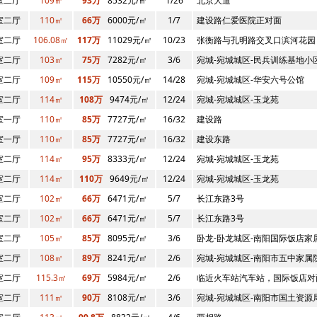
室二厅
109㎡
93万
8532元/㎡
1/26
北京大道
室二厅
110㎡
66万
6000元/㎡
1/7
建设路仁爱医院正对面
室二厅
106.08㎡
117万
11029元/㎡
10/23
张衡路与孔明路交叉口滨河花园
室二厅
103㎡
75万
7282元/㎡
3/6
宛城-宛城城区-民兵训练基地小
室二厅
109㎡
115万
10550元/㎡
14/28
宛城-宛城城区-华安六号公馆
室二厅
114㎡
108万
9474元/㎡
12/24
宛城-宛城城区-玉龙苑
室一厅
110㎡
85万
7727元/㎡
16/32
建设路
室一厅
110㎡
85万
7727元/㎡
16/32
建设东路
室二厅
114㎡
95万
8333元/㎡
12/24
宛城-宛城城区-玉龙苑
室二厅
114㎡
110万
9649元/㎡
12/24
宛城-宛城城区-玉龙苑
室二厅
102㎡
66万
6471元/㎡
5/7
长江东路3号
室二厅
102㎡
66万
6471元/㎡
5/7
长江东路3号
室二厅
105㎡
85万
8095元/㎡
3/6
卧龙-卧龙城区-南阳国际饭店家
室二厅
108㎡
89万
8241元/㎡
2/6
宛城-宛城城区-南阳市五中家属
室二厅
115.3㎡
69万
5984元/㎡
2/6
临近火车站汽车站，国际饭店对
室二厅
111㎡
90万
8108元/㎡
3/6
宛城-宛城城区-南阳市国土资源