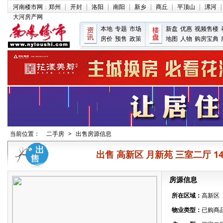
河南楼市网
：
郑州
|
开封
|
洛阳
|
南阳
|
新乡
|
商丘
|
平顶山
|
漯河
|
大河房产网
本地
专题
市场
新盘
优惠
视频售楼
房价
预售
政策
地图
人物
购房宝典
当前位置：
二手房
>
出售房源信息
出售 高新区 月新苑 三室二厅 144㎡
房源信息
所在区域：
高新区
物业类型：
已购商