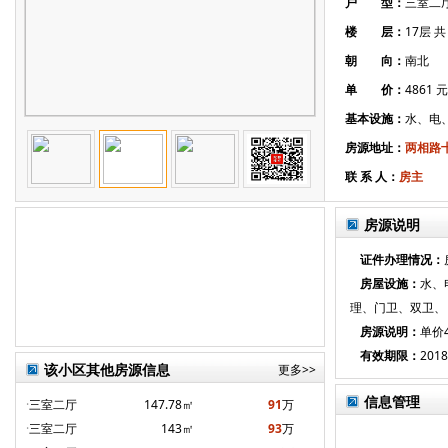
户 型：
三室二
楼 层：
17层 共
朝 向：
南北
单 价：
4861 
基本设施：
水、电
房源地址：
两相路
联 系 人：
房主
房源说明
证件办理情况：
房屋设施：
水、
理、门卫、双卫、
房源说明：
单价
有效期限：
2018
该小区其他房源信息
更多>>
信息管理
·
三室二厅
147.78㎡
91
万
·
三室二厅
143㎡
93
万