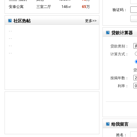
·
安泰公寓
三室二厅
146㎡
65
万
验证码：
社区热帖
更多>>
·
·
贷款计算器
·
·
·
·
贷款类别：
·
·
计算方式：
贷
按揭年数：
利率：
给我留言
姓名：