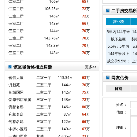
·
二室二厅
106㎡
65
万
·
二室二厅
106.25㎡
72
万
二手房交易所
·
三室二厅
145㎡
72
万
营业税
·
三室二厅
143㎡
66
万
·
三室二厅
144㎡
70
万
5年内144平米
1
·
三室二厅
143.78㎡
70
万
以下差额
契
·
三室二厅
143.3㎡
70
万
5.5%；5年内
元
·
三室二厅
143㎡
70
万
144平米以上
1
成交价5.5%；
上
该区域价格相近房源
更多>>
5年外144以下
每
无税
易
网友估价
·
侨信大厦
二室一厅
113.34㎡
63
万
1
·
月新苑
三室二厅
144㎡
70
万
日期
米
·
新城国际
三室二厅
142㎡
75
万
·
新华书店家属
三室一厅
143㎡
72
万
姓名：
·
宛都名邸
三室二厅
146㎡
80
万
估价：
·
宛都名邸
二室二厅
87㎡
64
万
·
宛都名邸
三室二厅
122㎡
66
万
理由：
·
丰源小区后
三室二厅
149㎡
67
万
·
三杰门面房
其他
43.05㎡
73
万