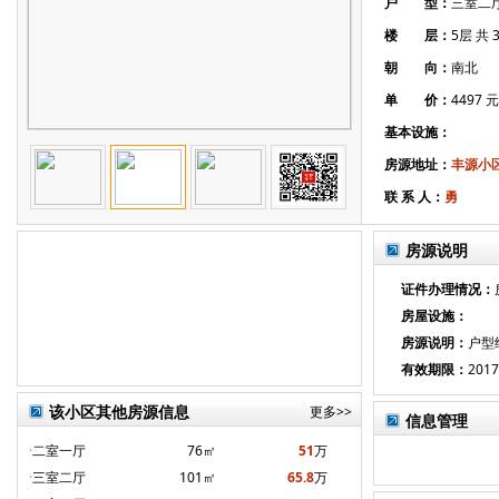
户 型：
三室二
楼 层：
5层 共 
朝 向：
南北
单 价：
4497 
基本设施：
房源地址：
丰源小
联 系 人：
勇
房源说明
证件办理情况：
房屋设施：
房源说明：
户型
有效期限：
2017
该小区其他房源信息
更多>>
信息管理
·
二室一厅
76㎡
51
万
·
三室二厅
101㎡
65.8
万