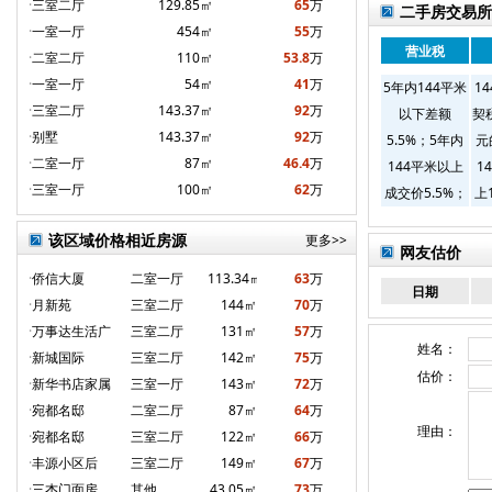
·
三室二厅
129.85㎡
65
万
二手房交易所
·
一室一厅
454㎡
55
万
营业税
·
二室二厅
110㎡
53.8
万
·
一室一厅
54㎡
41
万
5年内144平米
1
·
三室二厅
143.37㎡
92
万
以下差额
契
·
别墅
143.37㎡
92
万
5.5%；5年内
元
·
二室一厅
87㎡
46.4
万
144平米以上
1
·
三室一厅
100㎡
62
万
成交价5.5%；
上
5年外144以下
每
该区域价格相近房源
更多>>
无税
易
网友估价
1
·
侨信大厦
二室一厅
113.34㎡
63
万
日期
米
·
月新苑
三室二厅
144㎡
70
万
·
万事达生活广
三室二厅
131㎡
57
万
姓名：
·
新城国际
三室二厅
142㎡
75
万
估价：
·
新华书店家属
三室一厅
143㎡
72
万
·
宛都名邸
二室二厅
87㎡
64
万
理由：
·
宛都名邸
三室二厅
122㎡
66
万
·
丰源小区后
三室二厅
149㎡
67
万
·
三杰门面房
其他
43.05㎡
73
万