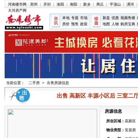
河南楼市网
：
郑州
|
开封
|
洛阳
|
南阳
|
新乡
|
商丘
|
平顶山
|
漯河
|
大河房产网
本地
专题
市场
新盘
优惠
视频售楼
房价
预售
政策
地图
人物
购房宝典
当前位置：
二手房
>
出售房源信息
出售 高新区 丰源小区后 三室二厅 14
房源信息
所在区域：
高新区
物业类型：
安居房