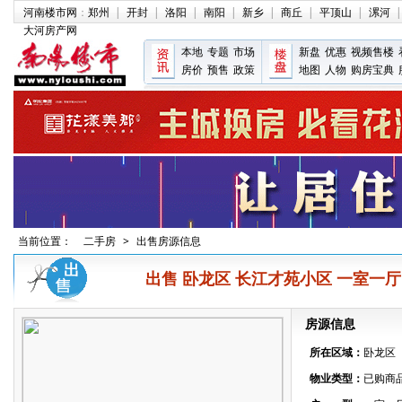
河南楼市网
：
郑州
|
开封
|
洛阳
|
南阳
|
新乡
|
商丘
|
平顶山
|
漯河
|
大河房产网
本地
专题
市场
新盘
优惠
视频售楼
房价
预售
政策
地图
人物
购房宝典
当前位置：
二手房
>
出售房源信息
出售 卧龙区 长江才苑小区 一室一厅 54
房源信息
所在区域：
卧龙区
物业类型：
已购商