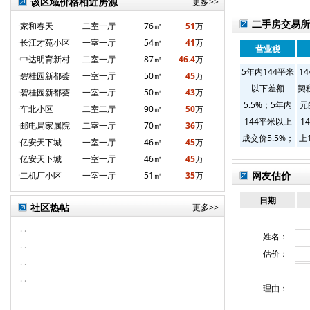
该区域价格相近房源
更多>>
二手房交易所
·
家和春天
二室一厅
76㎡
51
万
·
长江才苑小区
一室一厅
54㎡
41
万
营业税
·
中达明育新村
二室一厅
87㎡
46.4
万
5年内144平米
1
·
碧桂园新都荟
一室一厅
50㎡
45
万
以下差额
契
·
碧桂园新都荟
一室一厅
50㎡
43
万
5.5%；5年内
元
·
车北小区
二室二厅
90㎡
50
万
144平米以上
1
·
邮电局家属院
二室一厅
70㎡
36
万
成交价5.5%；
上
·
亿安天下城
一室一厅
46㎡
45
万
5年外144以下
每
·
亿安天下城
一室一厅
46㎡
45
万
无税
易
网友估价
·
二机厂小区
一室一厅
51㎡
35
万
1
日期
米
社区热帖
更多>>
·
·
姓名：
·
·
估价：
·
·
·
·
理由：