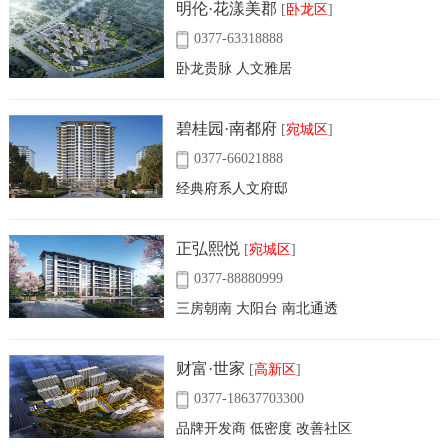
明伦·花漾美郡
[
卧龙区
]
0377-63318888
卧龙贵脉 人文雅居
碧桂园·南都府
[
宛城区
]
0377-66021888
经典府系人文府邸
正弘熙悦
[
宛城区
]
0377-88880999
三房朝南 大阳台 南北通透
财富·世家
[
高新区
]
0377-18637703300
品牌开发商 低密度 改善社区