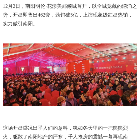
12月2日，南阳明伦·花漾美郡倾城首开，以全城竞藏的汹涌之
势，开盘即售出462套，劲销破5亿，上演现象级红盘热销，
实力傲引南阳。
这场开盘盛况出乎人们的意料，犹如冬天里的一把熊熊烈
火，驱散了南阳地产的严寒，千人抢房的震撼一幕再现南