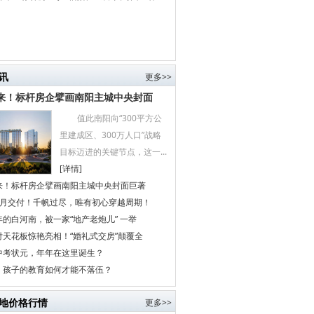
讯
更多>>
来！标杆房企擘画南阳主城中央封面
值此南阳向“300平方公
里建成区、300万人口”战略
目标迈进的关键节点，这一...
[详情]
来！标杆房企擘画南阳主城中央封面巨著
个月交付！千帆过尽，唯有初心穿越周期！
的白河南，被一家“地产老炮儿” 一举
付天花板惊艳亮相！“婚礼式交房”颠覆全
中考状元，年年在这里诞生？
代，孩子的教育如何才能不落伍？
地价格行情
更多>>