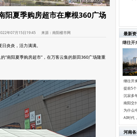
南阳夏季购房超市在摩根360广场
2022年07月15日19:45
来源：南阳楼市网
最新资
继往开
夏日炎炎，活力满满。
已久的“南阳夏季购房超市”，在万客云集的新田360广场隆重
继往开
·
提前5
·
沉寂多年
·
南阳交
·
为什么
·
AI时
·
河南各