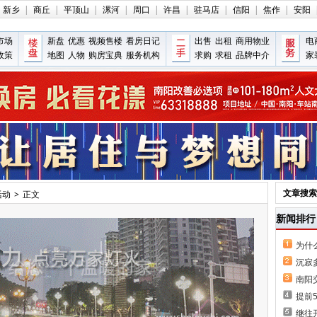
新乡
|
商丘
|
平顶山
|
漯河
|
周口
|
许昌
|
驻马店
|
信阳
|
焦作
|
安阳
市场
新盘
优惠
视频售楼
看房日记
出售
出租
商用物业
电
政策
地图
人物
购房宝典
服务机构
求购
求租
品牌中介
家
文章搜索
活动
>
正文
新闻排行
为什
沉寂
南阳
提前
继往