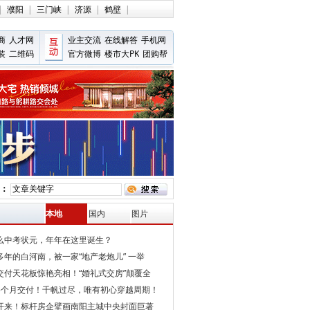
|
濮阳
|
三门峡
|
济源
|
鹤壁
|
商
人才网
业主交流
在线解答
手机网
装
二维码
官方微博
楼市大PK
团购帮
：
本地
国内
图片
么中考状元，年年在这里诞生？
多年的白河南，被一家“地产老炮儿” 一举
交付天花板惊艳亮相！“婚礼式交房”颠覆全
5个月交付！千帆过尽，唯有初心穿越周期！
开来！标杆房企擘画南阳主城中央封面巨著