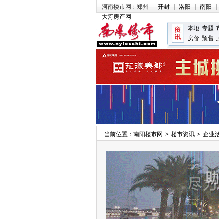
河南楼市网
：
郑州
|
开封
|
洛阳
|
南阳
|
大河房产网
本地
专题
房价
预售
当前位置：
南阳楼市网
>
楼市资讯
>
企业