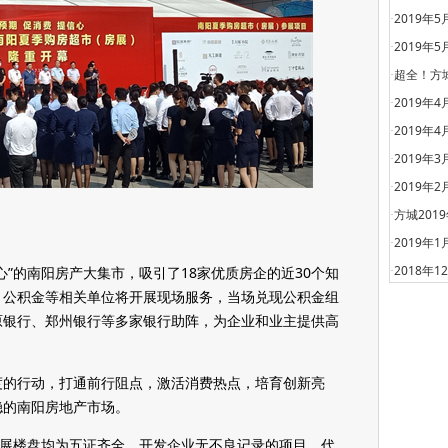
2019年
·
2019年
·
超全！方
·
2019年
·
2019年
·
2019年
·
2019年
·
方城201
·
2019年
·
2018年
心”的南阳房产大集市，吸引了18家优质房企的近30个知
·
、公积金等相关单位将开展现场服务，当场兑现公积金组
原银行、郑州银行等多家银行助阵，为企业和业主提供高
度的行动，打通前行阻点，激活消费热点，培育创新亮
稳的南阳房地产市场。
参展楼盘均为五证齐全、开发企业无不良记录的项目，代