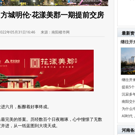
，方城明伦·花漾美郡一期提前交房
2022年05月31日16:46
来源：南阳楼市网
最新资
继往开
继往开
·
提前5
·
沉寂多年
·
南阳交
·
吹进六月，酝酿着好事终成。
为什么
·
AI时
·
出最完美的答案。历经数百个日夜雕琢，心中憧憬了无数
度并进，从一纸蓝图到大境天成。
河南各