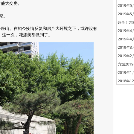
前盛大交房。
2019年
·
2019年
·
家。
超全！方
·
一座山。在如今疫情反复和房产大环境之下，或许没有
2019年
·
了，这一次，花漾美郡做到了。
2019年
·
2019年
·
2019年
·
方城201
·
2019年
·
2018年
·