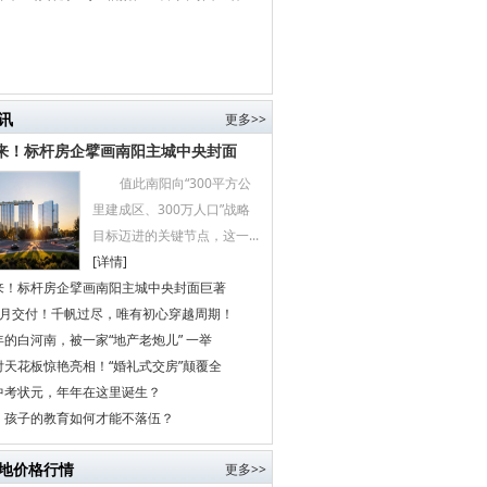
讯
更多>>
来！标杆房企擘画南阳主城中央封面
值此南阳向“300平方公
里建成区、300万人口”战略
目标迈进的关键节点，这一...
[详情]
来！标杆房企擘画南阳主城中央封面巨著
个月交付！千帆过尽，唯有初心穿越周期！
的白河南，被一家“地产老炮儿” 一举
付天花板惊艳亮相！“婚礼式交房”颠覆全
中考状元，年年在这里诞生？
代，孩子的教育如何才能不落伍？
地价格行情
更多>>