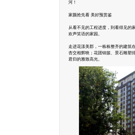
河！
家颜抢先看 美好预赏鉴
从看不见的工程进度，到看得见的
欢声笑语的家园。
走进花漾美郡，一栋栋整齐的建筑
杏交相辉映；花团锦簇、景石雕塑
君归的雅致高光。