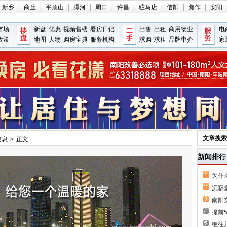
新乡
|
商丘
|
平顶山
|
漯河
|
周口
|
许昌
|
驻马店
|
信阳
|
焦作
|
安阳
市场
新盘
优惠
视频售楼
看房日记
出售
出租
商用物业
电
政策
地图
人物
购房宝典
服务机构
求购
求租
品牌中介
家
文章搜索
信息
>
正文
新闻排行
为什
沉寂
南阳
提前
继往