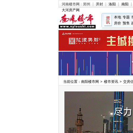
河南楼市网
：
郑州
|
开封
|
洛阳
|
南阳
|
大河房产网
本地
专题
房价
预售
当前位置：
南阳楼市网
>
楼市资讯
>
交房