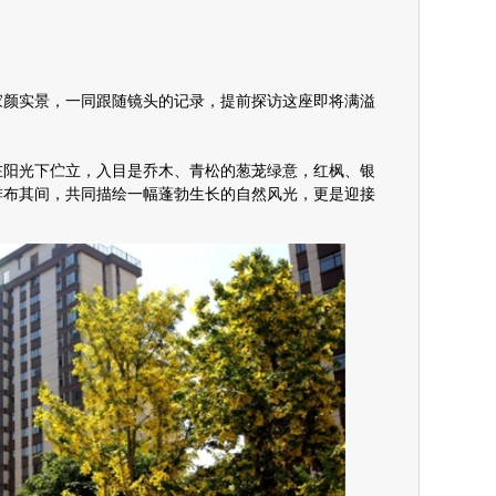
家颜实景，一同跟随镜头的记录，提前探访这座即将满溢
在阳光下伫立，入目是乔木、青松的葱茏绿意，红枫、银
排布其间，共同描绘一幅蓬勃生长的自然风光，更是迎接