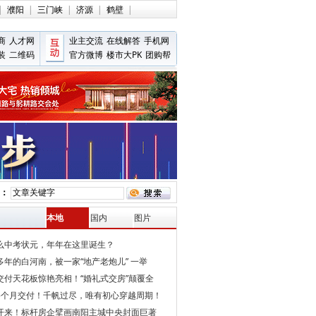
|
濮阳
|
三门峡
|
济源
|
鹤壁
|
商
人才网
业主交流
在线解答
手机网
装
二维码
官方微博
楼市大PK
团购帮
：
本地
国内
图片
么中考状元，年年在这里诞生？
多年的白河南，被一家“地产老炮儿” 一举
交付天花板惊艳亮相！“婚礼式交房”颠覆全
5个月交付！千帆过尽，唯有初心穿越周期！
开来！标杆房企擘画南阳主城中央封面巨著