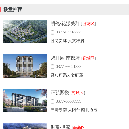
楼盘推荐
明伦·花漾美郡
[
卧龙区
]
0377-63318888
卧龙贵脉 人文雅居
碧桂园·南都府
[
宛城区
]
0377-66021888
经典府系人文府邸
正弘熙悦
[
宛城区
]
0377-88880999
三房朝南 大阳台 南北通透
财富·世家
[
高新区
]