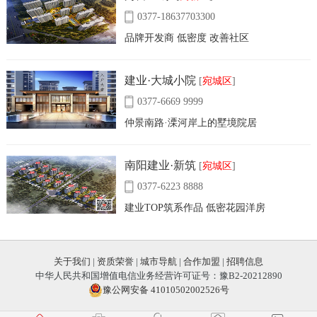
0377-18637703300
品牌开发商 低密度 改善社区
建业·大城小院
[
宛城区
]
0377-6669 9999
仲景南路·溧河岸上的墅境院居
南阳建业·新筑
[
宛城区
]
0377-6223 8888
建业TOP筑系作品 低密花园洋房
关于我们
|
资质荣誉
|
城市导航
|
合作加盟
|
招聘信息
中华人民共和国增值电信业务经营许可证号：豫B2-20212890
豫公网安备 41010502002526号